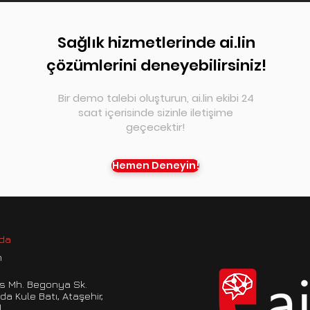
Sağlık hizmetlerinde ai.lin
çözümlerini deneyebilirsiniz!
Bir demo talebi oluşturun, ai.lin ekibi 24
saat içerisinde sizinle iletişime
geçecektir!
Hemen Deneyin!
nda
m
s Mh. Begonya Sk.
ida Kule Batı, Ataşehir,
l