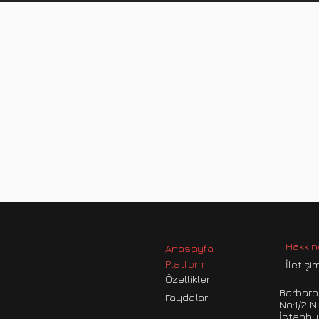
Hakkı
Anasayfa
Platform
İletişi
Özellikler
Barbaro
Faydalar
No:1/2 N
İstanbu